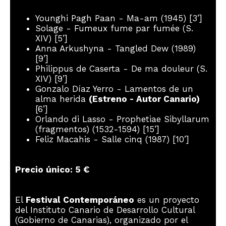
Younghi Pagh Paan - Ma-am (1945) [3’]
Solage - Fumeux fume par fumée (S.
XIV) [5’]
Anna Arkushyna - Tangled Dew (1989)
[9’]
Philippus de Caserta - De ma douleur (S.
XIV) [9’]
Gonzalo Díaz Yerro - Lamentos de un
alma herida
(Estreno - Autor Canario)
[6’]
Orlando di Lasso - Prophetiae Sibyllarum
(fragmentos) (1532-1594) [15’]
Feliz Macahis - Salle cinq (1987) [10’]
Precio único: 5 €
El
Festival Contemporáneo
es un proyecto
del Instituto Canario de Desarrollo Cultural
(Gobierno de Canarias), organizado por el