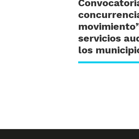
Convocatori
concurrenci
movimiento”
servicios au
los municip