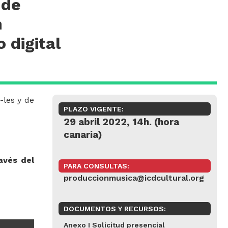
 de
n
 digital
-les y de
PLAZO VIGENTE:
29 abril 2022, 14h. (hora
canaria)
avés del
PARA CONSULTAS:
produccionmusica@icdcultural.org
DOCUMENTOS Y RECURSOS:
Anexo I Solicitud presencial